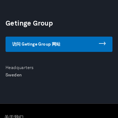
Getinge Group
访问 Getinge Group 网站
Headquarters
Sweden
关于我们