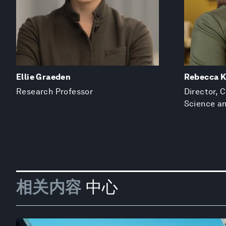
Ellie Graeden
Rebecca K
Research Professor
Director, 
Science an
相关内容
中心