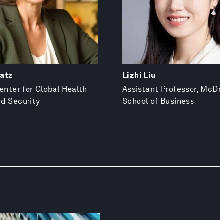
atz
Lizhi Liu
Center for Global Health
Assistant Professor, Mc
d Security
School of Business