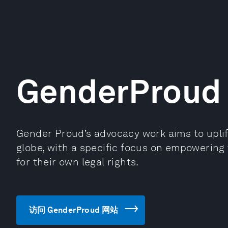
GenderProud
Gender Proud’s advocacy work aims to upli
globe, with a specific focus on empowering
for their own legal rights.
访问 GenderProud 网站