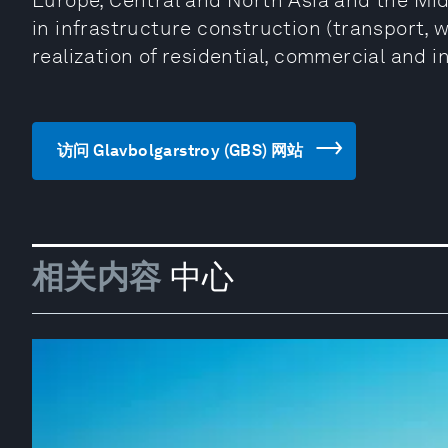
Europe, Central and North Asia and the Mid
in infrastructure construction (transport, wa
realization of residential, commercial and i
访问 Glavbolgarstroy (GBS) 网站
相关内容
中心