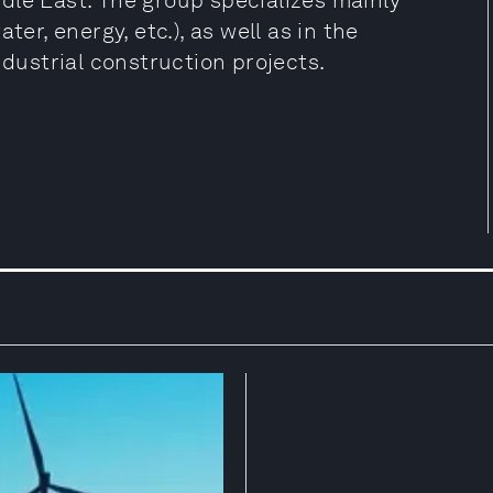
dle East. The group specializes mainly
ter, energy, etc.), as well as in the
ndustrial construction projects.