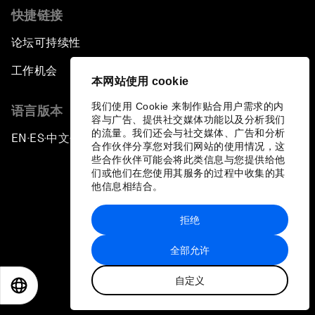
快捷链接
论坛可持续性
工作机会
本网站使用 cookie
我们使用 Cookie 来制作贴合用户需求的内
语言版本
容与广告、提供社交媒体功能以及分析我们
的流量。我们还会与社交媒体、广告和分析
EN
ES
中文
日本語
▪
▪
▪
合作伙伴分享您对我们网站的使用情况，这
些合作伙伴可能会将此类信息与您提供给他
们或他们在您使用其服务的过程中收集的其
他信息相结合。
拒绝
隐私政策和服务条款
全部允许
站点地图
自定义
©
2026
世界经济论坛
EN
ES
中文
日本語