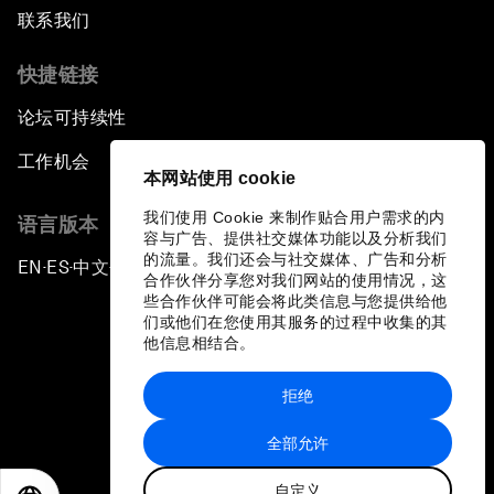
联系我们
快捷链接
论坛可持续性
工作机会
本网站使用 cookie
我们使用 Cookie 来制作贴合用户需求的内
语言版本
容与广告、提供社交媒体功能以及分析我们
的流量。我们还会与社交媒体、广告和分析
EN
ES
中文
日本語
▪
▪
▪
合作伙伴分享您对我们网站的使用情况，这
些合作伙伴可能会将此类信息与您提供给他
们或他们在您使用其服务的过程中收集的其
他信息相结合。
拒绝
隐私政策和服务条款
全部允许
站点地图
自定义