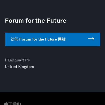
Forum for the Future
访问 Forum for the Future 网站
Headquarters
United Kingdom
关于我们