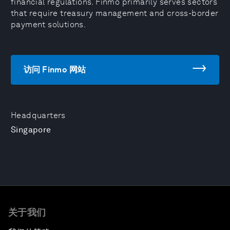
financial regulations. Finmo primarily serves sectors
that require treasury management and cross-border
payment solutions.
访问 Finmo 网站
Headquarters
Singapore
关于我们