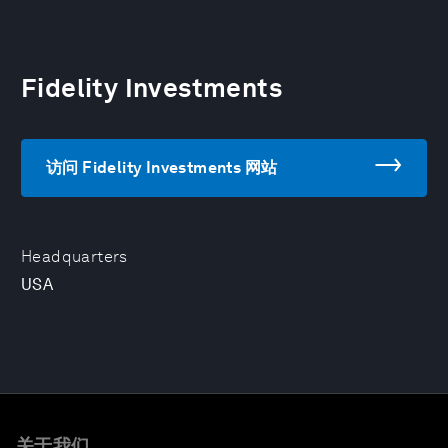
Fidelity Investments
访问 Fidelity Investments 网站
Headquarters
USA
关于我们