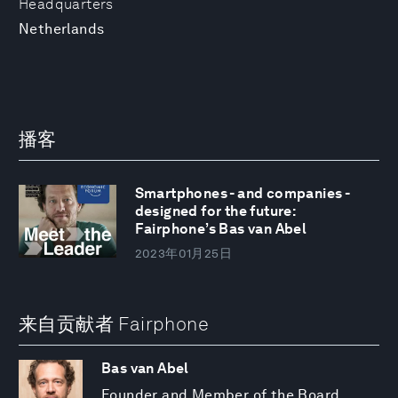
Headquarters
Netherlands
播客
Smartphones - and companies -
designed for the future:
Fairphone’s Bas van Abel
2023年01月25日
来自贡献者 Fairphone
Bas van Abel
Founder and Member of the Board