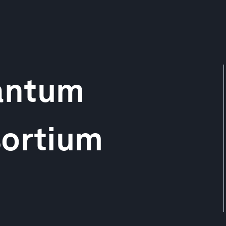
antum
sortium