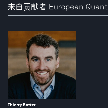
来自贡献者 European Quantum 
Thierry Botter