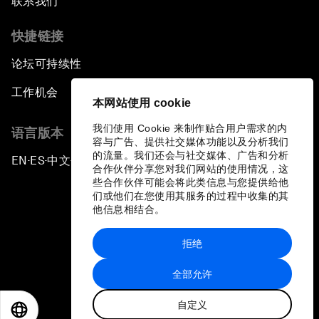
联系我们
快捷链接
论坛可持续性
工作机会
本网站使用 cookie
我们使用 Cookie 来制作贴合用户需求的内
语言版本
容与广告、提供社交媒体功能以及分析我们
的流量。我们还会与社交媒体、广告和分析
EN
ES
中文
日本語
▪
▪
▪
合作伙伴分享您对我们网站的使用情况，这
些合作伙伴可能会将此类信息与您提供给他
们或他们在您使用其服务的过程中收集的其
他信息相结合。
拒绝
隐私政策和服务条款
全部允许
站点地图
自定义
©
2026
世界经济论坛
EN
ES
中文
日本語