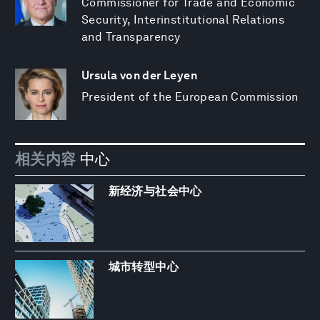
Commissioner for Trade and Economic
Security, Interinstitutional Relations
and Transparency
Ursula von der Leyen
President of the European Commission
相关内容
中心
新经济与社会中心
城市转型中心