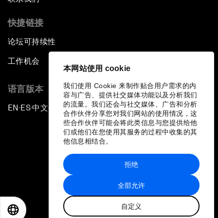
快捷链接
论坛可持续性
工作机会
本网站使用 cookie
我们使用 Cookie 来制作贴合用户需求的内
语言版本
容与广告、提供社交媒体功能以及分析我们
的流量。我们还会与社交媒体、广告和分析
EN
ES
中文
日本語
▪
▪
▪
合作伙伴分享您对我们网站的使用情况，这
些合作伙伴可能会将此类信息与您提供给他
们或他们在您使用其服务的过程中收集的其
他信息相结合。
拒绝
隐私政策和服务条款
全部允许
站点地图
自定义
©
2026
世界经济论坛
EN
ES
中文
日本語