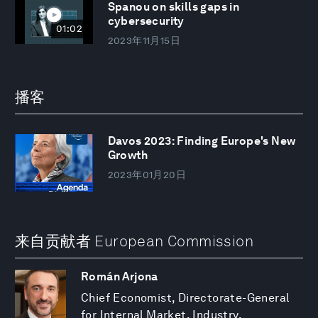
Spanou on skills gaps in
cybersecurity
01:02
2023年11月15日
播客
Davos 2023: Finding Europe's New
Growth
2023年01月20日
来自贡献者 European Commission
Román Arjona
Chief Economist, Directorate-General
for Internal Market, Industry,