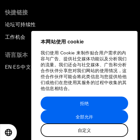
快捷链接
论坛可持续性
工作机会
本网站使用 cookie
我们使用 Cookie 来制作贴合用户需求的内
语言版本
容与广告、提供社交媒体功能以及分析我们
的流量。我们还会与社交媒体、广告和分析
EN
ES
中文
日本語
▪
▪
▪
合作伙伴分享您对我们网站的使用情况，这
些合作伙伴可能会将此类信息与您提供给他
们或他们在您使用其服务的过程中收集的其
他信息相结合。
拒绝
隐私政策和服务条款
全部允许
站点地图
自定义
©
2026
世界经济论坛
EN
ES
中文
日本語