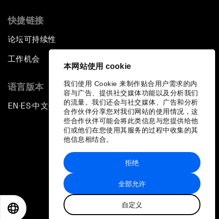
快捷链接
论坛可持续性
工作机会
本网站使用 cookie
我们使用 Cookie 来制作贴合用户需求的内
语言版本
容与广告、提供社交媒体功能以及分析我们
的流量。我们还会与社交媒体、广告和分析
EN
ES
中文
日本語
▪
▪
▪
合作伙伴分享您对我们网站的使用情况，这
些合作伙伴可能会将此类信息与您提供给他
们或他们在您使用其服务的过程中收集的其
他信息相结合。
拒绝
隐私政策和服务条款
全部允许
站点地图
自定义
©
2026
世界经济论坛
EN
ES
中文
日本語