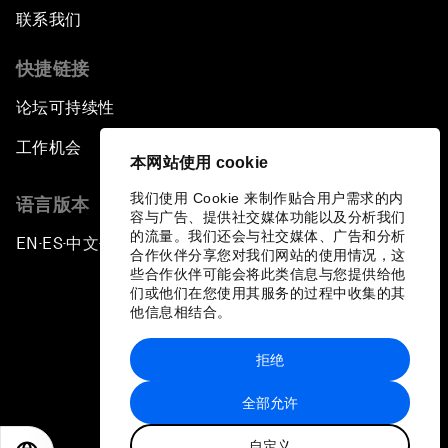
联系我们
快捷链接
论坛可持续性
工作机会
本网站使用 cookie
我们使用 Cookie 来制作贴合用户需求的内
语言版本
容与广告、提供社交媒体功能以及分析我们
的流量。我们还会与社交媒体、广告和分析
EN
ES
中文
日本語
▪
▪
▪
合作伙伴分享您对我们网站的使用情况，这
些合作伙伴可能会将此类信息与您提供给他
们或他们在您使用其服务的过程中收集的其
他信息相结合。
拒绝
隐私政策和服务条款
全部允许
站点地图
自定义