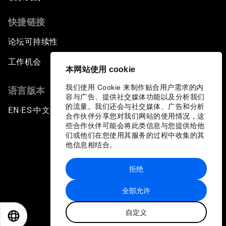
快捷链接
论坛可持续性
工作机会
本网站使用 cookie
我们使用 Cookie 来制作贴合用户需求的内
语言版本
容与广告、提供社交媒体功能以及分析我们
的流量。我们还会与社交媒体、广告和分析
EN
ES
中文
日本語
▪
▪
▪
合作伙伴分享您对我们网站的使用情况，这
些合作伙伴可能会将此类信息与您提供给他
们或他们在您使用其服务的过程中收集的其
他信息相结合。
拒绝
隐私政策和服务条款
全部允许
站点地图
自定义
©
2026
世界经济论坛
EN
ES
中文
日本語