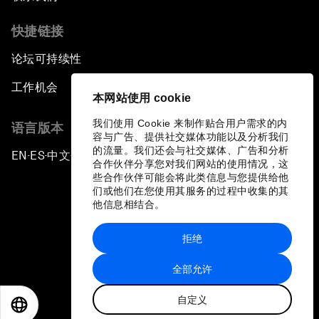
快捷链接
论坛可持续性
工作机会
本网站使用 cookie
我们使用 Cookie 来制作贴合用户需求的内
语言版本
容与广告、提供社交媒体功能以及分析我们
的流量。我们还会与社交媒体、广告和分析
EN
ES
中文
日本語
▪
▪
▪
合作伙伴分享您对我们网站的使用情况，这
些合作伙伴可能会将此类信息与您提供给他
们或他们在您使用其服务的过程中收集的其
他信息相结合。
拒绝
隐私政策和服务条款
全部允许
站点地图
自定义
©
2026
世界经济论坛
EN
ES
中文
日本語