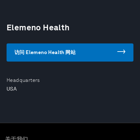
Elemeno Health
访问 Elemeno Health 网站
Headquarters
USA
关于我们