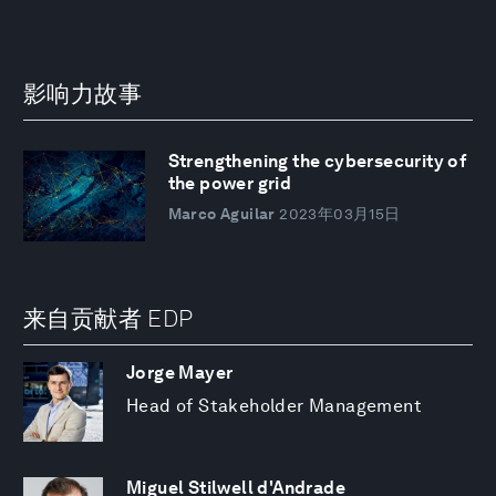
影响力故事
Strengthening the cybersecurity of
the power grid
Marco Aguilar
2023年03月15日
来自贡献者 EDP
Jorge Mayer
Head of Stakeholder Management
Miguel Stilwell d'Andrade