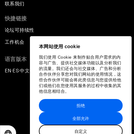
联系我们
快捷链接
论坛可持续性
工作机会
本网站使用 cookie
我们使用 Cookie 来制作贴合用户需求的内
语言版本
容与广告、提供社交媒体功能以及分析我们
的流量。我们还会与社交媒体、广告和分析
EN
ES
中文
日本語
▪
▪
▪
合作伙伴分享您对我们网站的使用情况，这
些合作伙伴可能会将此类信息与您提供给他
们或他们在您使用其服务的过程中收集的其
他信息相结合。
拒绝
隐私政策和服务条款
全部允许
站点地图
自定义
©
2026
世界经济论坛
EN
ES
中文
日本語