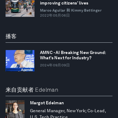
improving citizens’ lives
Marco Aguilar 和 Kimmy Bettinger
2022年05月06日
播客
AMNC - AI Breaking New Ground:
What's Next for Industry?
2024年09月09日
来自贡献者 Edelman
Margot Edelman
General Manager, New York; Co-Lead,
U.S. Tech Practice