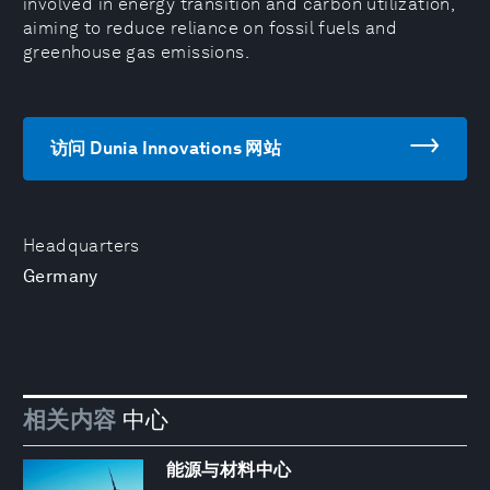
involved in energy transition and carbon utilization,
aiming to reduce reliance on fossil fuels and
greenhouse gas emissions.
访问 Dunia Innovations 网站
Headquarters
Germany
相关内容
中心
能源与材料中心