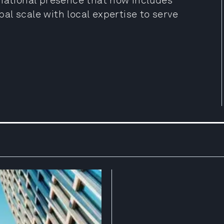
rnational presence that now includes
l scale with local expertise to serve