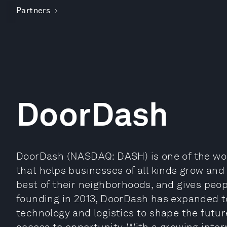
Partners
DoorDash
DoorDash (NASDAQ: DASH) is one of the wor
that helps businesses of all kinds grow an
best of their neighborhoods, and gives peopl
founding in 2013, DoorDash has expanded t
technology and logistics to shape the futu