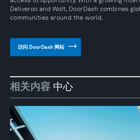
access to opportunity. With a growing inte
Deliveroo and Wolt, DoorDash combines globa
communities around the world.
访问 DoorDash 网站
相关内容
中心