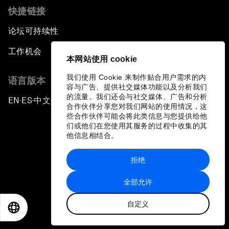
快捷链接
论坛可持续性
工作机会
本网站使用 cookie
我们使用 Cookie 来制作贴合用户需求的内
语言版本
容与广告、提供社交媒体功能以及分析我们
的流量。我们还会与社交媒体、广告和分析
EN
ES
中文
日本語
▪
▪
▪
合作伙伴分享您对我们网站的使用情况，这
些合作伙伴可能会将此类信息与您提供给他
们或他们在您使用其服务的过程中收集的其
他信息相结合。
拒绝
隐私政策和服务条款
全部允许
站点地图
自定义
©
2026
世界经济论坛
EN
ES
中文
日本語