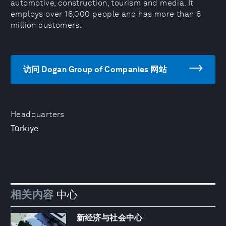
automotive, construction, tourism and media. It
employs over 16,000 people and has more than 6
million customers.
访问 Dogan Group of Companies 网站
Headquarters
Türkiye
相关内容
中心
新经济与社会中心