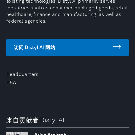
existing technologies. Distyl AI primarily serves
industries such as consumer-packaged goods, retail,
healthcare, finance and manufacturing, as well as
federal agencies.
访问 Distyl AI 网站
Headquarters
USA
来自贡献者 Distyl AI
Arjun Prakash