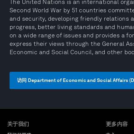
The United Nations is an international orga
Second World War by 51 countries committe
and security, developing friendly relations
progress, better living standards and human
on a wide range of issues and provides a fo
express their views through the General Ass
Economic and Social Council, and other bo
访问 Department of Economic and Social Affairs (
关于我们
更多内容