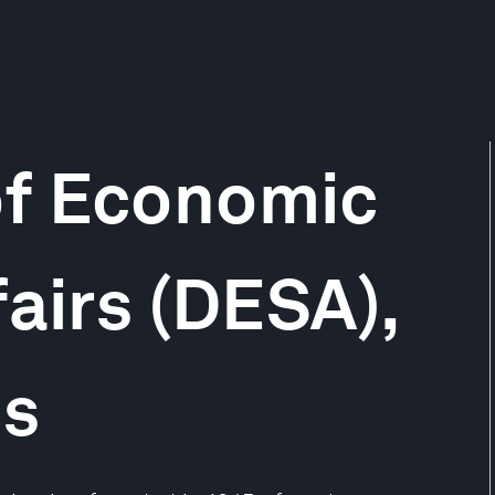
f Economic
fairs (DESA),
ns