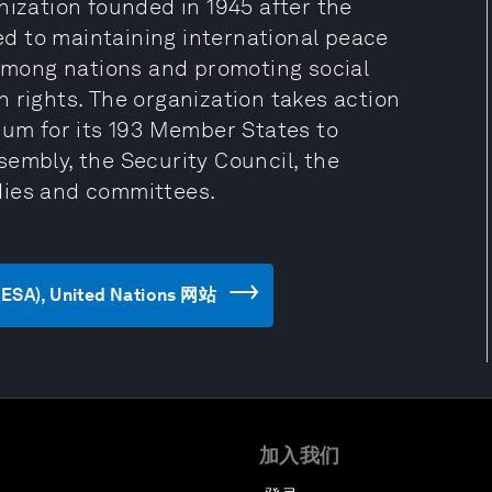
nization founded in 1945 after the
d to maintaining international peace
 among nations and promoting social
 rights. The organization takes action
rum for its 193 Member States to
embly, the Security Council, the
dies and committees.
DESA), United Nations 网站
加入我们