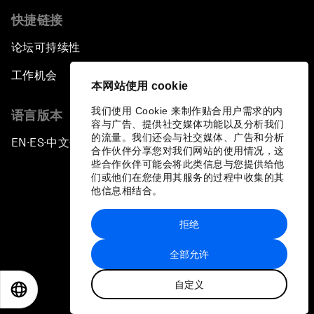
快捷链接
论坛可持续性
工作机会
本网站使用 cookie
我们使用 Cookie 来制作贴合用户需求的内
语言版本
容与广告、提供社交媒体功能以及分析我们
的流量。我们还会与社交媒体、广告和分析
EN
ES
中文
日本語
▪
▪
▪
合作伙伴分享您对我们网站的使用情况，这
些合作伙伴可能会将此类信息与您提供给他
们或他们在您使用其服务的过程中收集的其
他信息相结合。
拒绝
隐私政策和服务条款
全部允许
站点地图
自定义
©
2026
世界经济论坛
EN
ES
中文
日本語