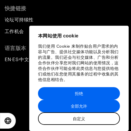
快捷链接
论坛可持续性
工作机会
本网站使用 cookie
我们使用 Cookie 来制作贴合用户需求的内
语言版本
容与广告、提供社交媒体功能以及分析我们
的流量。我们还会与社交媒体、广告和分析
EN
ES
中文
日本語
▪
▪
▪
合作伙伴分享您对我们网站的使用情况，这
些合作伙伴可能会将此类信息与您提供给他
们或他们在您使用其服务的过程中收集的其
他信息相结合。
拒绝
隐私政策和服务条款
全部允许
站点地图
自定义
©
2026
世界经济论坛
EN
ES
中文
日本語