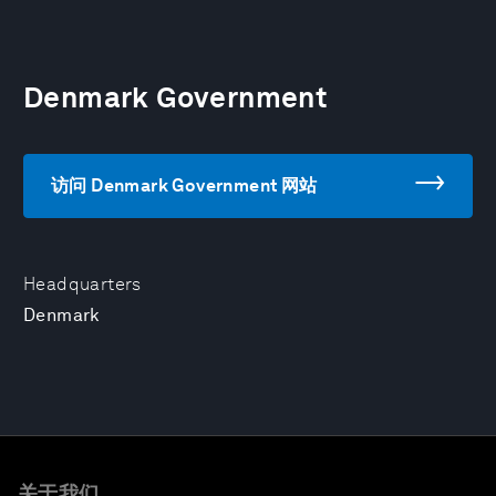
Denmark Government
访问 Denmark Government 网站
Headquarters
Denmark
关于我们