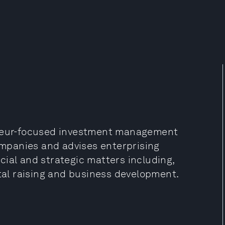
eneur-focused investment management
companies and advises enterprising
ial and strategic matters including,
ital raising and business development.