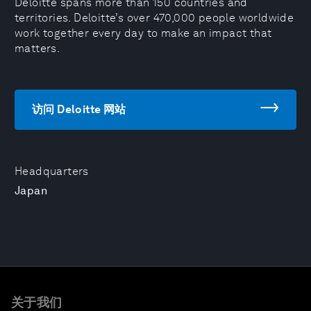
Deloitte spans more than 150 countries and
territories. Deloitte’s over 470,000 people worldwide
work together every day to make an impact that
matters.
访问 Deloitte 网站
Headquarters
Japan
关于我们