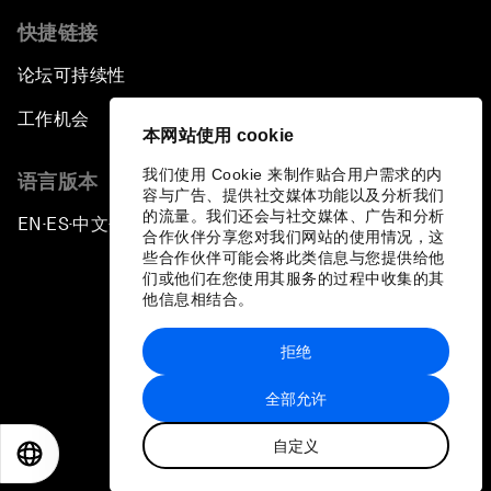
快捷链接
论坛可持续性
工作机会
本网站使用 cookie
我们使用 Cookie 来制作贴合用户需求的内
语言版本
容与广告、提供社交媒体功能以及分析我们
的流量。我们还会与社交媒体、广告和分析
EN
ES
中文
日本語
▪
▪
▪
合作伙伴分享您对我们网站的使用情况，这
些合作伙伴可能会将此类信息与您提供给他
们或他们在您使用其服务的过程中收集的其
他信息相结合。
拒绝
隐私政策和服务条款
全部允许
站点地图
自定义
©
2026
世界经济论坛
EN
ES
中文
日本語