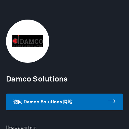
Damco Solutions
访问 Damco Solutions 网站
Headquarters