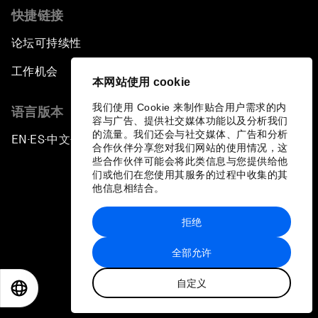
快捷链接
论坛可持续性
工作机会
本网站使用 cookie
我们使用 Cookie 来制作贴合用户需求的内
语言版本
容与广告、提供社交媒体功能以及分析我们
的流量。我们还会与社交媒体、广告和分析
EN
ES
中文
日本語
▪
▪
▪
合作伙伴分享您对我们网站的使用情况，这
些合作伙伴可能会将此类信息与您提供给他
们或他们在您使用其服务的过程中收集的其
他信息相结合。
拒绝
隐私政策和服务条款
全部允许
站点地图
自定义
©
2026
世界经济论坛
EN
ES
中文
日本語