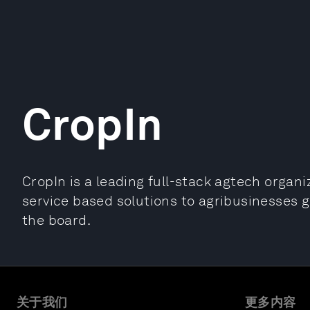
CropIn
CropIn is a leading full-stack agtech organ
service based solutions to agribusinesses g
the board.
关于我们
更多内容