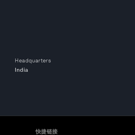
Headquarters
India
快捷链接