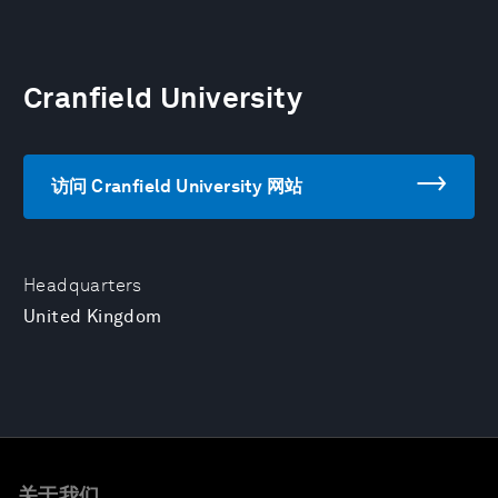
Cranfield University
访问 Cranfield University 网站
Headquarters
United Kingdom
关于我们