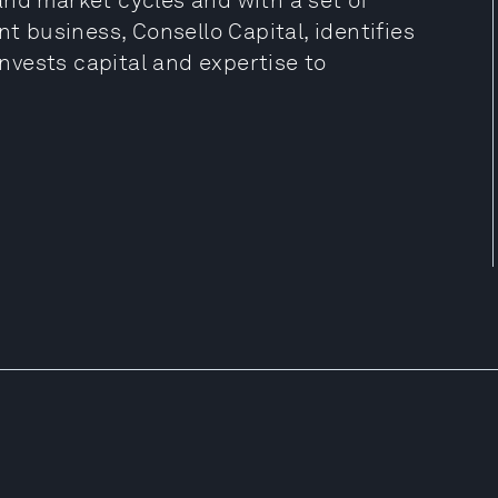
and market cycles and with a set of
nt business, Consello Capital, identifies
vests capital and expertise to