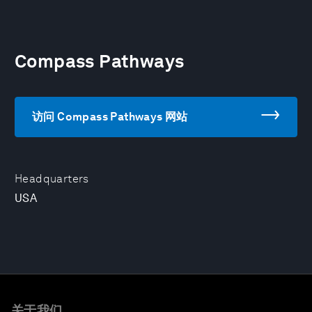
Compass Pathways
访问 Compass Pathways 网站
Headquarters
USA
关于我们