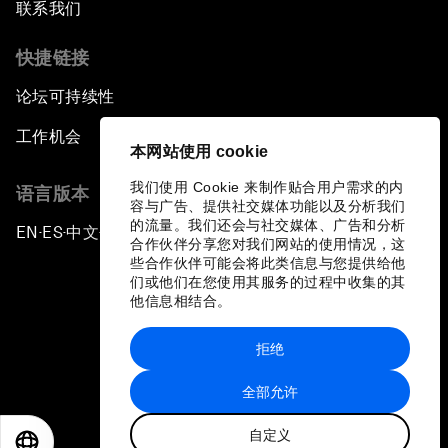
联系我们
快捷链接
论坛可持续性
工作机会
本网站使用 cookie
我们使用 Cookie 来制作贴合用户需求的内
语言版本
容与广告、提供社交媒体功能以及分析我们
的流量。我们还会与社交媒体、广告和分析
EN
ES
中文
日本語
▪
▪
▪
合作伙伴分享您对我们网站的使用情况，这
些合作伙伴可能会将此类信息与您提供给他
们或他们在您使用其服务的过程中收集的其
他信息相结合。
拒绝
隐私政策和服务条款
全部允许
站点地图
自定义
©
2026
世界经济论坛
EN
ES
中文
日本語