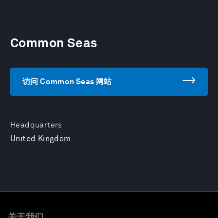
Common Seas
访问 Common Seas 网站
Headquarters
United Kingdom
关于我们