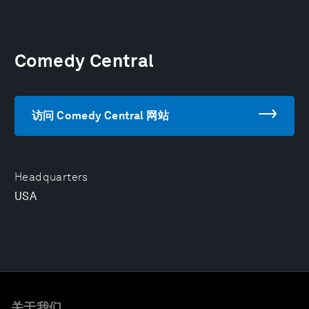
Comedy Central
访问 Comedy Central 网站
Headquarters
USA
关于我们