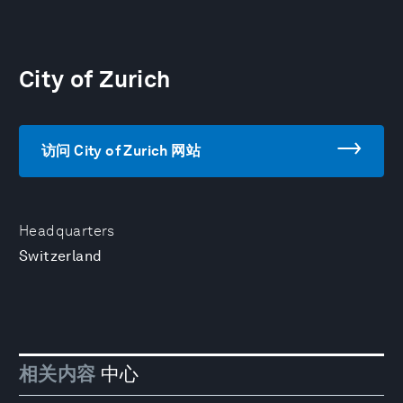
City of Zurich
访问 City of Zurich 网站
Headquarters
Switzerland
相关内容
中心