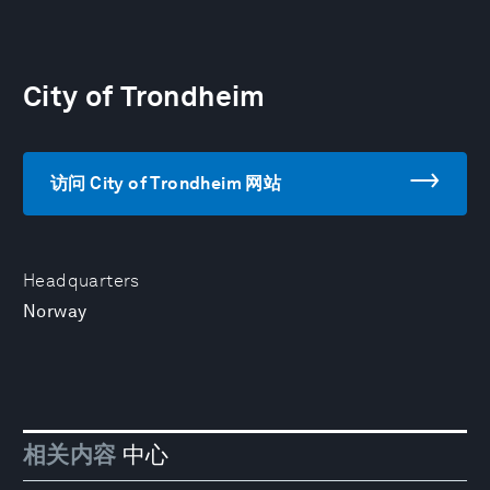
City of Trondheim
访问 City of Trondheim 网站
Headquarters
Norway
相关内容
中心