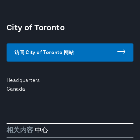
City of Toronto
访问 City of Toronto 网站
Headquarters
Canada
相关内容
中心