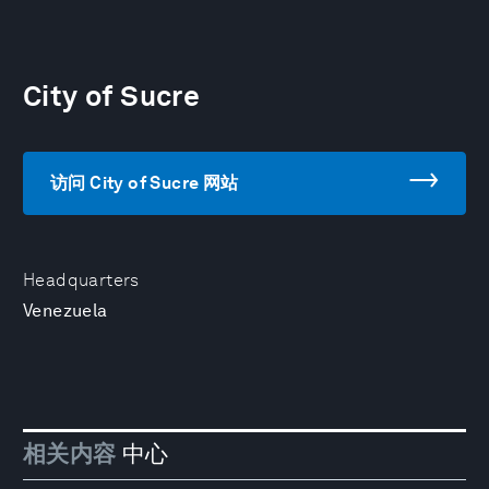
City of Sucre
访问 City of Sucre 网站
Headquarters
Venezuela
相关内容
中心