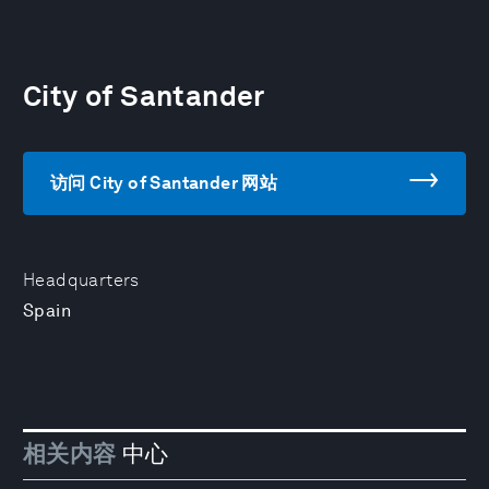
City of Santander
访问 City of Santander 网站
Headquarters
Spain
相关内容
中心