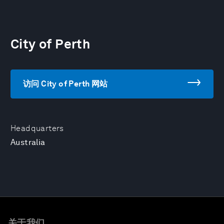
City of Perth
访问 City of Perth 网站
Headquarters
Australia
关于我们