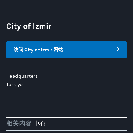
City of Izmir
访问 City of Izmir 网站
Headquarters
Türkiye
相关内容
中心