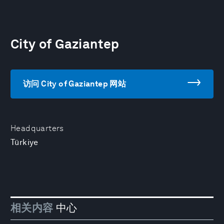
City of Gaziantep
访问 City of Gaziantep 网站
Headquarters
Türkiye
相关内容
中心